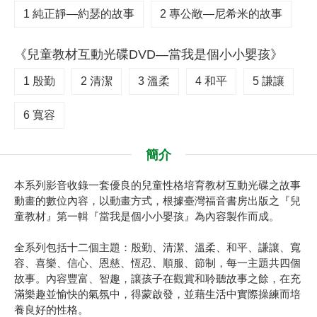
1 純正靜—約瑟的故事
2 專公敞—尼希米的故事
《兒童教材互動光碟DVD—當我是個小小嬰孩》
1 殷勤
2 清潔
3 溫柔
4 和平
5 謙讓
6 寬容
簡介
本系列影音收錄一套優良的兒童性格培育教材互動光碟之故事
動畫的數位內容，以動畫方式，根據臺灣福音書房出版之『兒
童教材』第一輯『當我是個小小嬰孩』為內容製作而成。
全系列包括十二個主題：殷勤、清潔、溫柔、和平、謙讓、寬
容、喜樂、信心、恩慈、恆忍、順服、節制，每一主題共四個
故事。內容豐富、智趣，讓孩子在觀賞和聆聽故事之餘，在充
滿樂趣並愉快的氣氛中，得蒙啟發，並藉生活中實際操練而培
養良好的性格。