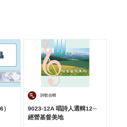
詩歌合輯
6）
9023-12A 唱詩人選輯12─
901
經營基督美地
四）