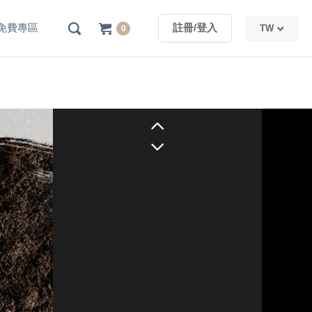
免費專區
註冊/登入
TW
0
TW
CN