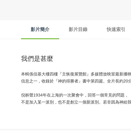
影片簡介
影片目錄
快速索引
我們是甚麼
本輯係信基大樓四樓『主恢復展覽館』多媒體放映室最新播
信息之一，收錄於『神的得勝者』書中第四篇。全片長約20
倪柝聲1934年在上海的一次聚會中，回答一個常見的問題
不是加入某一派別，也不是創立一個新派別。若非因為神給