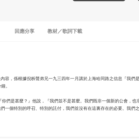
回應分享
教材／歌詞下載
映內容，係根據倪柝聲弟兄一九三四年一月講於上海哈同路之信息『我們
分鐘。
，『你們是甚麼？』他說，『我們並不是甚麼。我們既非一個新的公會，也
我們一個特別的呼召、特別的託付，我們並沒有在這裏存在的必要。我們