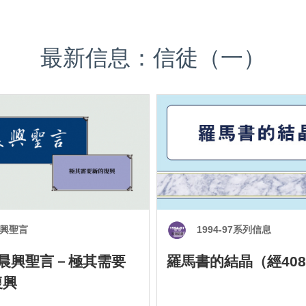
最新信息：信徒（一）
興聖言
1994-97系列信息
0 晨興聖言－極其需要
羅馬書的結晶（經408
復興