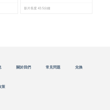
影片長度 43.5分鐘
影片長度
息
關於我們
常見問題
兌換
政策