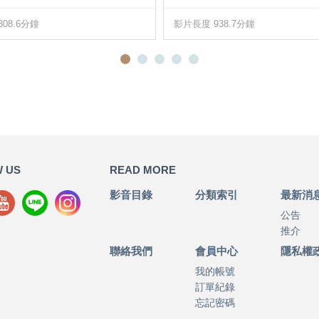
08.6分鐘
影片長度 938.7分鐘
 US
READ MORE
影音目錄
分類索引
最新消
公告
推介
聯絡我們
會員中心
隱私權
我的帳號
訂單紀錄
忘記密碼