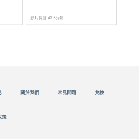
影片長度 43.5分鐘
影片長度
息
關於我們
常見問題
兌換
政策