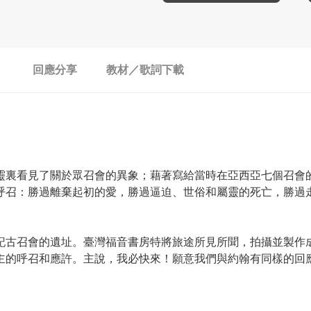
回應分享
教材／歌詞下載
靈裏看見了關於眾召會的異象；藉著寫給當時在亞西亞七個召會
呼召：勝過離棄起初的愛，勝過逼迫、世俗和屬靈的死亡，勝過
記古召會的遺址。臺灣福音書房特將旅途所見所聞，拍攝並製作成
主的呼召和應許。主說，我必快來！願意我們與約翰有同樣的回