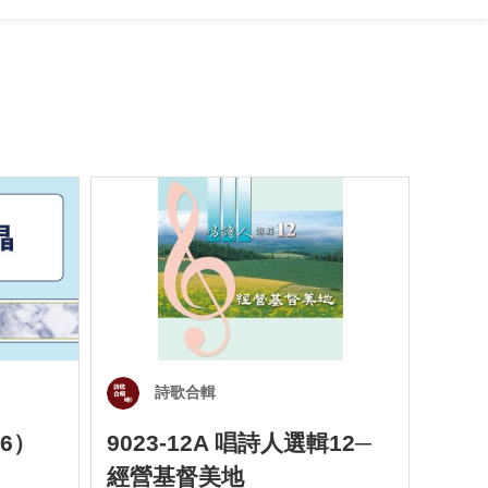
詩歌合輯
6）
9023-12A 唱詩人選輯12─
901
經營基督美地
四）