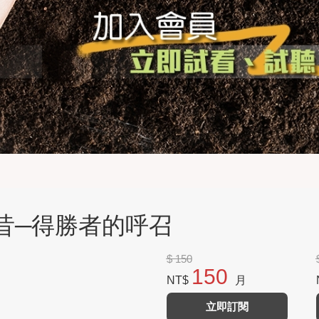
今昔─得勝者的呼召
$ 150
150
NT$
月
立即訂閱