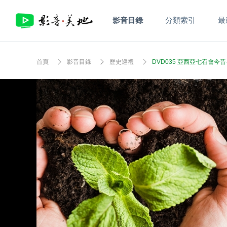
影音目錄
分類索引
最
首頁
影音目錄
歷史巡禮
DVD035 亞西亞七召會今