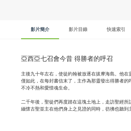
影片簡介
影片目錄
快速索引
亞西亞七召會今昔 得勝者的呼召
主後九十年左右，使徒約翰被放逐在拔摩海島。他在
僅如此，在每封書信末了，主作為那靈發出得勝者的
不冷不熱和愛惜魂生命。
二千年後，聖徒們再度踏在這塊土地上，走訪聖經所
緬懷古聖並主在他們身上之見證的同時，彷彿也聽到