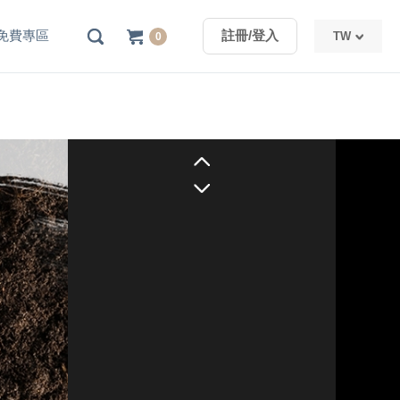
免費專區
註冊/登入
TW
0
TW
CN