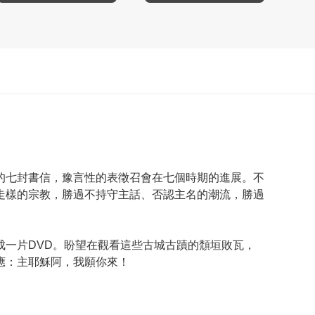
的七封書信，豫言性的表徵召會在七個時期的進展。不
走樣的宗教，勝過不持守主話、否認主名的潮流，勝過
一片DVD。盼望在觀看這些古城古蹟的頹垣敗瓦，
應：主耶穌阿，我願你來！