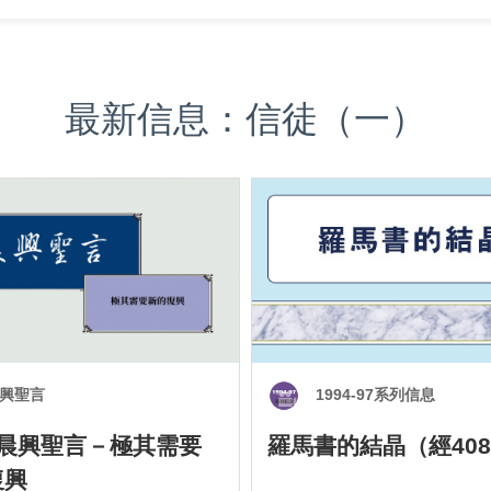
最新信息：信徒（一）
興聖言
1994-97系列信息
0 晨興聖言－極其需要
羅馬書的結晶（經408
復興