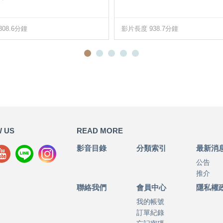
08.6分鐘
影片長度 938.7分鐘
 US
READ MORE
影音目錄
分類索引
最新消
公告
推介
聯絡我們
會員中心
隱私權
我的帳號
訂單紀錄