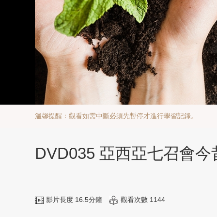
溫馨提醒：觀看如需中斷必須先暫停才進行學習記錄。
DVD035 亞西亞七召會
影片長度 16.5分鐘
觀看次數 1144