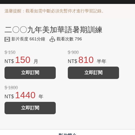
溫馨提醒：觀看如需中斷必須先暫停才進行學習記錄。
二〇〇九年美加華語暑期訓練
影片長度 661分鐘
觀看次數 796
$ 150
$ 900
150
810
NT$
月
NT$
半年
立即訂閱
立即訂閱
$ 1800
1440
NT$
年
立即訂閱