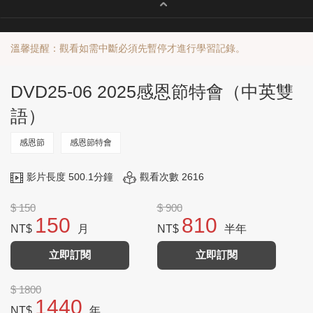
溫馨提醒：觀看如需中斷必須先暫停才進行學習記錄。
DVD25-06 2025感恩節特會（中英雙
語）
感恩節
感恩節特會
影片長度 500.1分鐘
觀看次數 2616
$ 150
$ 900
150
810
NT$
月
NT$
半年
立即訂閱
立即訂閱
$ 1800
1440
NT$
年